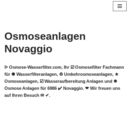
Zum
Inhalt
springen
Osmoseanlagen
Novaggio
ᐅ Osmose-Wasserfilter.com, Ihr ☑️ Osmosefilter Fachmann
für ✺ Wasserfilteranlagen, ♻ Umkehrosmoseanlagen, ★
Osmoseanlagen, ☑️ Wasseraufbereitung Anlagen und ✹
Osmose Anlagen für 6986 ✔️ Novaggio. ❤ Wir freuen uns
auf Ihren Besuch ✉ ✔.