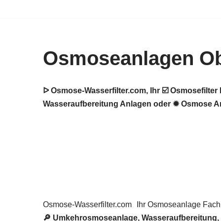
Zum
Inhalt
Osmoseanlagen Ob
springen
ᐅ Osmose-Wasserfilter.com, Ihr ☑️ Osmosefilt
Wasseraufbereitung Anlagen oder ✹ Osmose Anla
Osmose-Wasserfilter.com
Ihr Osmoseanlage Fac
🔎 Umkehrosmoseanlage, Wasseraufbereitung, Wa