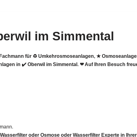
erwil im Simmental
er Fachmann für ♻ Umkehrosmoseanlagen, ★ Osmoseanlagen,
gen in ✔️ Oberwil im Simmental. ❤ Auf Ihren Besuch freue
hmann.
sserfilter oder Osmose oder Wasserfilter Experte in Ihre