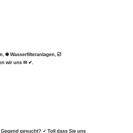
 ✺ Wasserfilteranlagen, ☑️
n wir uns ✉ ✔.
r Gegend gesucht? ✓ Toll dass Sie uns