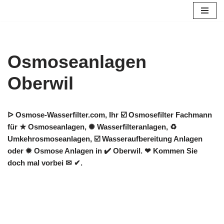
Zum
Inhalt
springen
Osmoseanlagen
Oberwil
ᐅ Osmose-Wasserfilter.com, Ihr ☑️ Osmosefilter Fachmann
für ★ Osmoseanlagen, ✺ Wasserfilteranlagen, ♻
Umkehrosmoseanlagen, ☑️ Wasseraufbereitung Anlagen
oder ✹ Osmose Anlagen in ✔️ Oberwil. ❤ Kommen Sie
doch mal vorbei ✉ ✔.