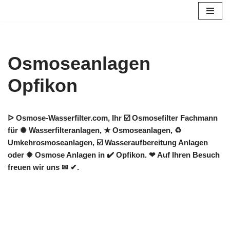
Zum
Inhalt
springen
Osmoseanlagen
Opfikon
ᐅ Osmose-Wasserfilter.com, Ihr ☑️ Osmosefilter Fachmann
für ✺ Wasserfilteranlagen, ★ Osmoseanlagen, ♻
Umkehrosmoseanlagen, ☑️ Wasseraufbereitung Anlagen
oder ✹ Osmose Anlagen in ✔️ Opfikon. ❤ Auf Ihren Besuch
freuen wir uns ✉ ✔.