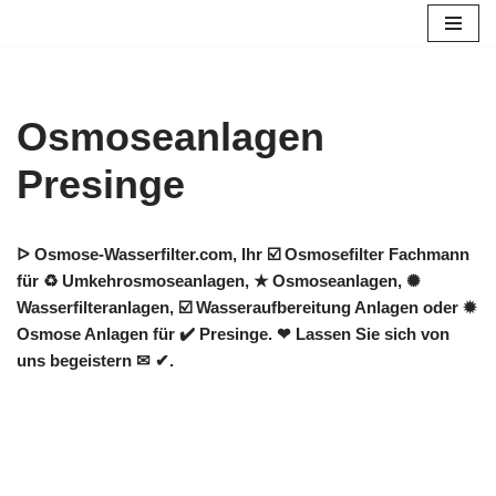
Zum
Inhalt
springen
Osmoseanlagen
Presinge
ᐅ Osmose-Wasserfilter.com, Ihr ☑️ Osmosefilter Fachmann
für ♻ Umkehrosmoseanlagen, ★ Osmoseanlagen, ✺
Wasserfilteranlagen, ☑️ Wasseraufbereitung Anlagen oder ✹
Osmose Anlagen für ✔️ Presinge. ❤ Lassen Sie sich von
uns begeistern ✉ ✔.