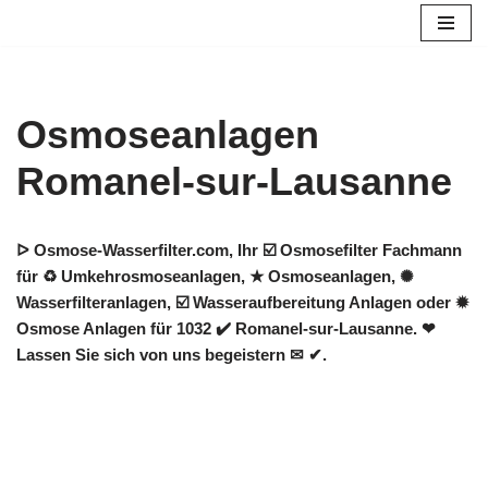
Zum
Inhalt
springen
Osmoseanlagen
Romanel-sur-Lausanne
ᐅ Osmose-Wasserfilter.com, Ihr ☑️ Osmosefilter Fachmann
für ♻ Umkehrosmoseanlagen, ★ Osmoseanlagen, ✺
Wasserfilteranlagen, ☑️ Wasseraufbereitung Anlagen oder ✹
Osmose Anlagen für 1032 ✔️ Romanel-sur-Lausanne. ❤
Lassen Sie sich von uns begeistern ✉ ✔.