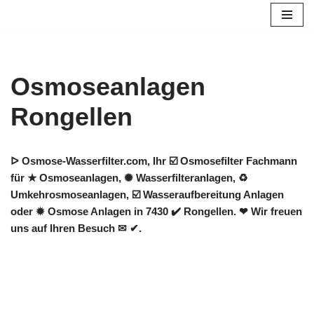
Zum
Inhalt
springen
Osmoseanlagen
Rongellen
ᐅ Osmose-Wasserfilter.com, Ihr ☑️ Osmosefilter Fachmann
für ★ Osmoseanlagen, ✺ Wasserfilteranlagen, ♻
Umkehrosmoseanlagen, ☑️ Wasseraufbereitung Anlagen
oder ✹ Osmose Anlagen in 7430 ✔️ Rongellen. ❤ Wir freuen
uns auf Ihren Besuch ✉ ✔.