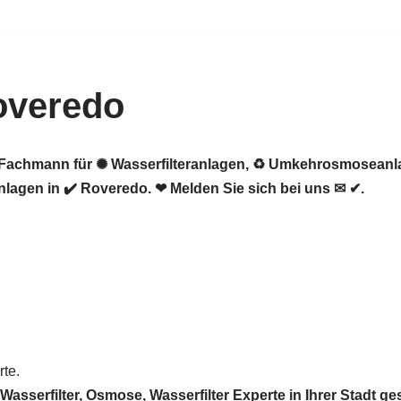
overedo
er Fachmann für ✺ Wasserfilteranlagen, ♻ Umkehrosmosean
agen in ✔️ Roveredo. ❤ Melden Sie sich bei uns ✉ ✔.
te.
sserfilter, Osmose, Wasserfilter Experte in Ihrer Stadt 