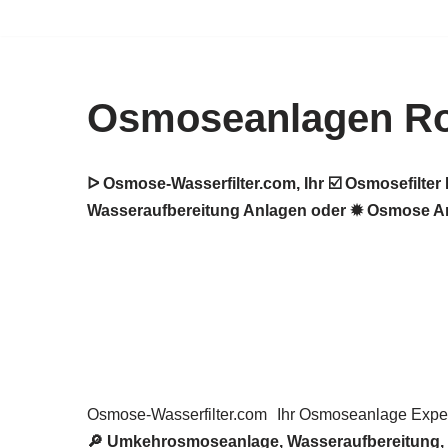
Zum
Inhalt
Osmoseanlagen R
springen
ᐅ Osmose-Wasserfilter.com, Ihr ☑️ Osmosefilt
Wasseraufbereitung Anlagen oder ✹ Osmose Anl
Osmose-Wasserfilter.com
Ihr Osmoseanlage Exper
🔎 Umkehrosmoseanlage, Wasseraufbereitung, Wa