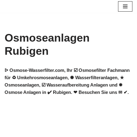
Zum
Inhalt
springen
Osmoseanlagen
Rubigen
ᐅ Osmose-Wasserfilter.com, Ihr ☑️ Osmosefilter Fachmann
für ♻ Umkehrosmoseanlagen, ✺ Wasserfilteranlagen, ★
Osmoseanlagen, ☑️ Wasseraufbereitung Anlagen und ✹
Osmose Anlagen in ✔️ Rubigen. ❤ Besuchen Sie uns ✉ ✔.