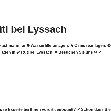
i bei Lyssach
er Fachmann für ✺ Wasserfilteranlagen, ★ Osmoseanlagen,
gen in ✔️ Rüti bei Lyssach. ❤ Besuchen Sie uns ✉ ✔.
mose Experte bei Ihnen vorort gegoogelt? ✓ Schön dass 