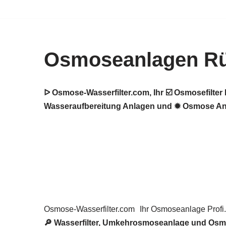
Zum
Inhalt
Osmoseanlagen Rüt
springen
ᐅ Osmose-Wasserfilter.com, Ihr ☑️ Osmosefilt
Wasseraufbereitung Anlagen und ✹ Osmose Anla
Osmose-Wasserfilter.com
Ihr Osmoseanlage Profi.
🔎 Wasserfilter, Umkehrosmoseanlage und Os