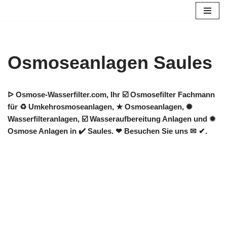
Zum
Inhalt
springen
Osmoseanlagen Saules
ᐅ Osmose-Wasserfilter.com, Ihr ☑️ Osmosefilter Fachmann
für ♻ Umkehrosmoseanlagen, ★ Osmoseanlagen, ✺
Wasserfilteranlagen, ☑️ Wasseraufbereitung Anlagen und ✹
Osmose Anlagen in ✔️ Saules. ❤ Besuchen Sie uns ✉ ✔.