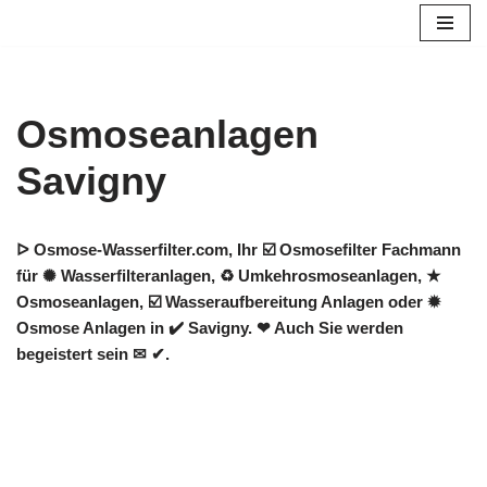
Zum
Inhalt
springen
Osmoseanlagen
Savigny
ᐅ Osmose-Wasserfilter.com, Ihr ☑️ Osmosefilter Fachmann
für ✺ Wasserfilteranlagen, ♻ Umkehrosmoseanlagen, ★
Osmoseanlagen, ☑️ Wasseraufbereitung Anlagen oder ✹
Osmose Anlagen in ✔️ Savigny. ❤ Auch Sie werden
begeistert sein ✉ ✔.