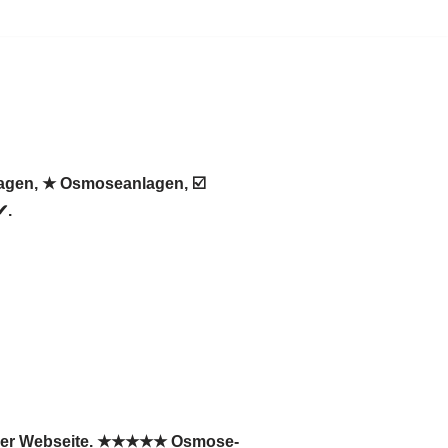
lagen, ★ Osmoseanlagen, ☑️
✔.
serer Webseite. ★★★★★ Osmose-