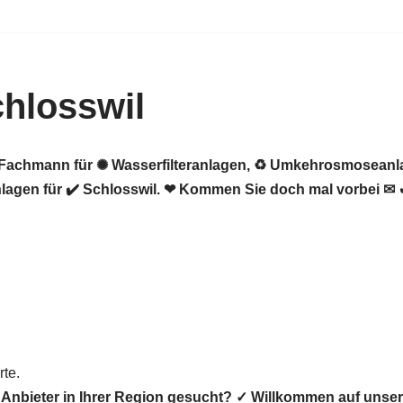
hlosswil
er Fachmann für ✺ Wasserfilteranlagen, ♻ Umkehrosmosean
agen für ✔️ Schlosswil. ❤ Kommen Sie doch mal vorbei ✉ 
te.
 Anbieter in Ihrer Region gesucht? ✓ Willkommen auf un