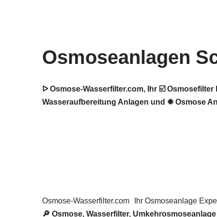
Zum
Inhalt
Osmoseanlagen Sc
springen
ᐅ Osmose-Wasserfilter.com, Ihr ☑️ Osmosefilt
Wasseraufbereitung Anlagen und ✹ Osmose Anl
Osmose-Wasserfilter.com
Ihr Osmoseanlage Exper
🔎 Osmose, Wasserfilter, Umkehrosmoseanlage