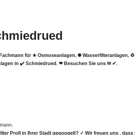
chmiedrued
er Fachmann für ★ Osmoseanlagen, ✺ Wasserfilteranlagen,
agen in ✔️ Schmiedrued. ❤ Besuchen Sie uns ✉ ✔.
hmann.
er Profi in Ihrer Stadt gegoogelt? ✓ Wir freuen uns , d