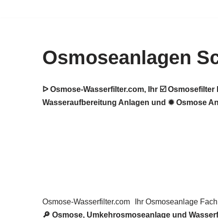
Zum
Inhalt
Osmoseanlagen S
springen
ᐅ Osmose-Wasserfilter.com, Ihr ☑️ Osmosefilt
Wasseraufbereitung Anlagen und ✹ Osmose Anl
Osmose-Wasserfilter.com
Ihr Osmoseanlage Fac
🔎 Osmose, Umkehrosmoseanlage und Wasserfilt