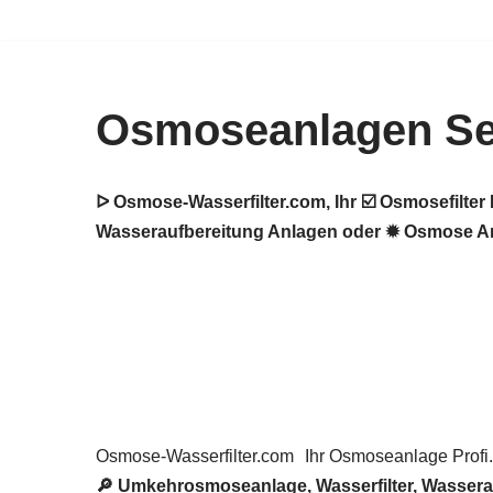
Zum
Inhalt
Osmoseanlagen Se
springen
ᐅ Osmose-Wasserfilter.com, Ihr ☑️ Osmosefilt
Wasseraufbereitung Anlagen oder ✹ Osmose Anl
Osmose-Wasserfilter.com
Ihr Osmoseanlage Profi.
🔎 Umkehrosmoseanlage, Wasserfilter, Wasserauf