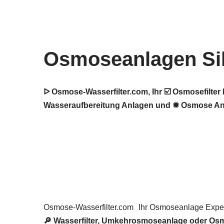
Zum
Inhalt
Osmoseanlagen Si
springen
ᐅ Osmose-Wasserfilter.com, Ihr ☑️ Osmosefilt
Wasseraufbereitung Anlagen und ✹ Osmose Anla
Osmose-Wasserfilter.com
Ihr Osmoseanlage Exper
🔎 Wasserfilter, Umkehrosmoseanlage oder Os