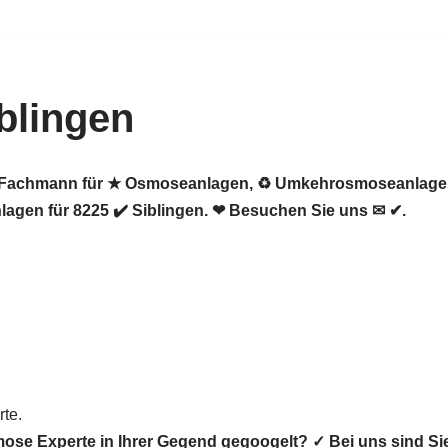
blingen
er Fachmann für ★ Osmoseanlagen, ♻ Umkehrosmoseanlagen,
gen für 8225 ✔️ Siblingen. ❤ Besuchen Sie uns ✉ ✔.
te.
mose Experte in Ihrer Gegend gegoogelt? ✓ Bei uns sind 