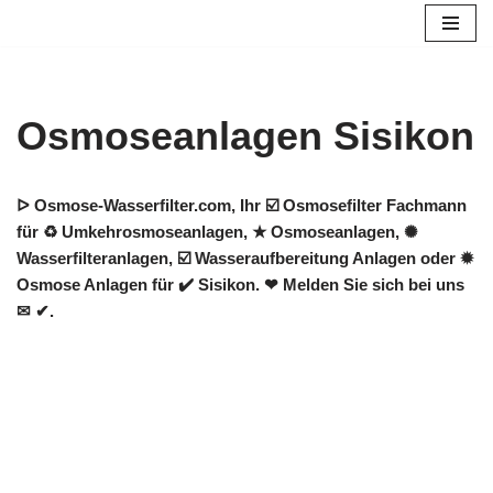
Zum
Inhalt
springen
Osmoseanlagen Sisikon
ᐅ Osmose-Wasserfilter.com, Ihr ☑️ Osmosefilter Fachmann
für ♻ Umkehrosmoseanlagen, ★ Osmoseanlagen, ✺
Wasserfilteranlagen, ☑️ Wasseraufbereitung Anlagen oder ✹
Osmose Anlagen für ✔️ Sisikon. ❤ Melden Sie sich bei uns
✉ ✔.