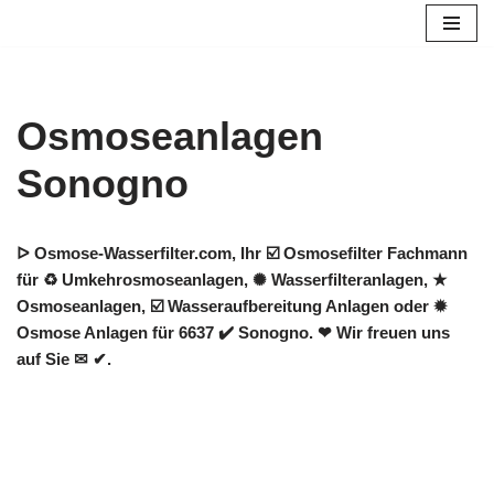
Zum
Inhalt
springen
Osmoseanlagen
Sonogno
ᐅ Osmose-Wasserfilter.com, Ihr ☑️ Osmosefilter Fachmann
für ♻ Umkehrosmoseanlagen, ✺ Wasserfilteranlagen, ★
Osmoseanlagen, ☑️ Wasseraufbereitung Anlagen oder ✹
Osmose Anlagen für 6637 ✔️ Sonogno. ❤ Wir freuen uns
auf Sie ✉ ✔.