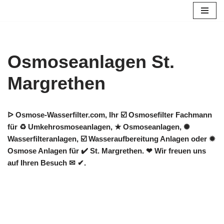
Zum
Inhalt
springen
Osmoseanlagen St.
Margrethen
ᐅ Osmose-Wasserfilter.com, Ihr ☑️ Osmosefilter Fachmann
für ♻ Umkehrosmoseanlagen, ★ Osmoseanlagen, ✺
Wasserfilteranlagen, ☑️ Wasseraufbereitung Anlagen oder ✹
Osmose Anlagen für ✔️ St. Margrethen. ❤ Wir freuen uns
auf Ihren Besuch ✉ ✔.