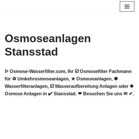
Zum
Inhalt
springen
Osmoseanlagen
Stansstad
ᐅ Osmose-Wasserfilter.com, Ihr ☑️ Osmosefilter Fachmann
für ♻ Umkehrosmoseanlagen, ★ Osmoseanlagen, ✺
Wasserfilteranlagen, ☑️ Wasseraufbereitung Anlagen oder ✹
Osmose Anlagen in ✔️ Stansstad. ❤ Besuchen Sie uns ✉ ✔.