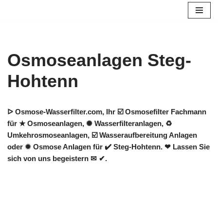
Zum
Inhalt
springen
Osmoseanlagen Steg-
Hohtenn
ᐅ Osmose-Wasserfilter.com, Ihr ☑️ Osmosefilter Fachmann
für ★ Osmoseanlagen, ✺ Wasserfilteranlagen, ♻
Umkehrosmoseanlagen, ☑️ Wasseraufbereitung Anlagen
oder ✹ Osmose Anlagen für ✔️ Steg-Hohtenn. ❤ Lassen Sie
sich von uns begeistern ✉ ✔.