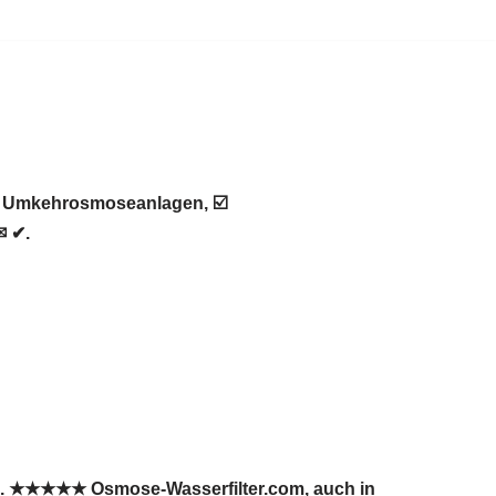
 ♻ Umkehrosmoseanlagen, ☑️
✉ ✔.
en. ★★★★★ Osmose-Wasserfilter.com, auch in