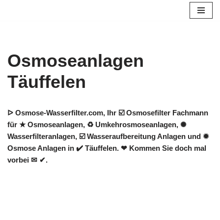
Zum
Inhalt
springen
Osmoseanlagen
Täuffelen
ᐅ Osmose-Wasserfilter.com, Ihr ☑️ Osmosefilter Fachmann
für ★ Osmoseanlagen, ♻ Umkehrosmoseanlagen, ✺
Wasserfilteranlagen, ☑️ Wasseraufbereitung Anlagen und ✹
Osmose Anlagen in ✔️ Täuffelen. ❤ Kommen Sie doch mal
vorbei ✉ ✔.