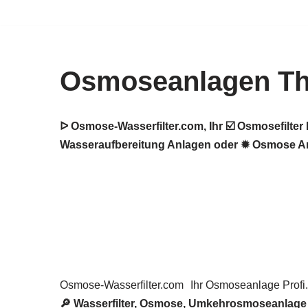
Zum
Inhalt
Osmoseanlagen T
springen
ᐅ Osmose-Wasserfilter.com, Ihr ☑️ Osmosefilt
Wasseraufbereitung Anlagen oder ✹ Osmose Anl
Osmose-Wasserfilter.com
Ihr Osmoseanlage Profi.
🔎 Wasserfilter, Osmose, Umkehrosmoseanlage P