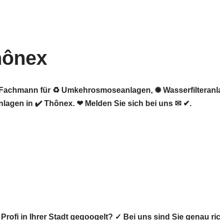
hônex
er Fachmann für ♻ Umkehrosmoseanlagen, ✺ Wasserfilteran
agen in ✔️ Thônex. ❤ Melden Sie sich bei uns ✉ ✔.
rofi in Ihrer Stadt gegoogelt? ✓ Bei uns sind Sie genau 