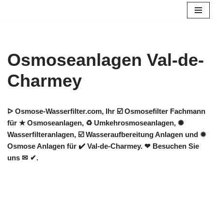
Zum
Inhalt
springen
Osmoseanlagen Val-de-
Charmey
ᐅ Osmose-Wasserfilter.com, Ihr ☑️ Osmosefilter Fachmann
für ★ Osmoseanlagen, ♻ Umkehrosmoseanlagen, ✺
Wasserfilteranlagen, ☑️ Wasseraufbereitung Anlagen und ✹
Osmose Anlagen für ✔️ Val-de-Charmey. ❤ Besuchen Sie
uns ✉ ✔.