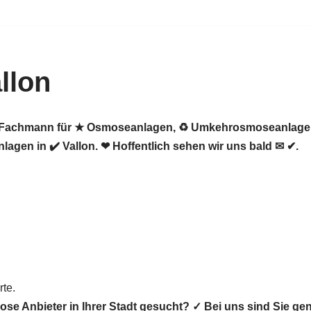
llon
er Fachmann für ★ Osmoseanlagen, ♻ Umkehrosmoseanlagen,
gen in ✔️ Vallon. ❤ Hoffentlich sehen wir uns bald ✉ ✔.
te.
se Anbieter in Ihrer Stadt gesucht? ✓ Bei uns sind Sie g