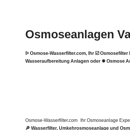
Zum
Inhalt
Osmoseanlagen Va
springen
ᐅ Osmose-Wasserfilter.com, Ihr ☑️ Osmosefilt
Wasseraufbereitung Anlagen oder ✹ Osmose Anla
Osmose-Wasserfilter.com
Ihr Osmoseanlage Exper
🔎 Wasserfilter, Umkehrosmoseanlage und Osmo