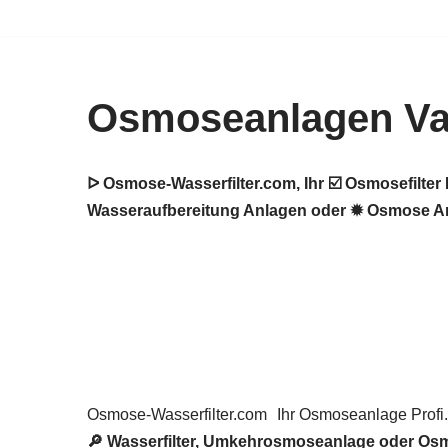
Zum
Inhalt
Osmoseanlagen Va
springen
ᐅ Osmose-Wasserfilter.com, Ihr ☑️ Osmosefilt
Wasseraufbereitung Anlagen oder ✹ Osmose Anl
Osmose-Wasserfilter.com
Ihr Osmoseanlage Profi.
🔎 Wasserfilter, Umkehrosmoseanlage oder Osm