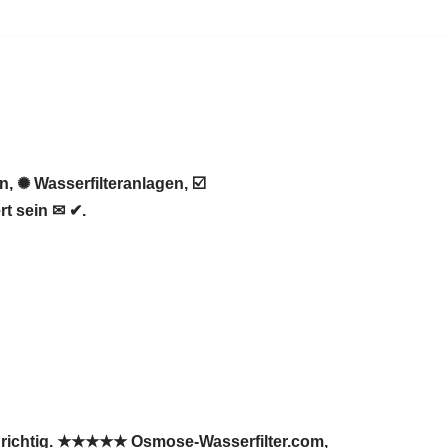
 ✺ Wasserfilteranlagen, ☑️
t sein ✉ ✔.
e richtig. ★★★★★ Osmose-Wasserfilter.com,