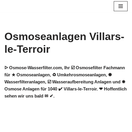
Zum
Inhalt
springen
Osmoseanlagen Villars-
le-Terroir
ᐅ Osmose-Wasserfilter.com, Ihr ☑️ Osmosefilter Fachmann
für ★ Osmoseanlagen, ♻ Umkehrosmoseanlagen, ✺
Wasserfilteranlagen, ☑️ Wasseraufbereitung Anlagen und ✹
Osmose Anlagen für 1040 ✔️ Villars-le-Terroir. ❤ Hoffentlich
sehen wir uns bald ✉ ✔.