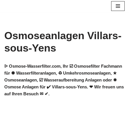
Zum
Inhalt
springen
Osmoseanlagen Villars-
sous-Yens
ᐅ Osmose-Wasserfilter.com, Ihr ☑️ Osmosefilter Fachmann
für ✺ Wasserfilteranlagen, ♻ Umkehrosmoseanlagen, ★
Osmoseanlagen, ☑️ Wasseraufbereitung Anlagen oder ✹
Osmose Anlagen für ✔️ Villars-sous-Yens. ❤ Wir freuen uns
auf Ihren Besuch ✉ ✔.