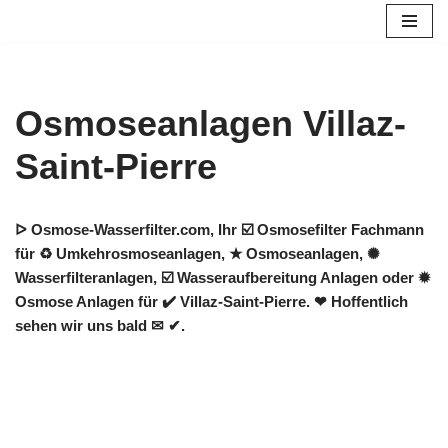
Zum
Inhalt
springen
Osmoseanlagen Villaz-
Saint-Pierre
ᐅ Osmose-Wasserfilter.com, Ihr ☑️ Osmosefilter Fachmann
für ♻ Umkehrosmoseanlagen, ★ Osmoseanlagen, ✺
Wasserfilteranlagen, ☑️ Wasseraufbereitung Anlagen oder ✹
Osmose Anlagen für ✔️ Villaz-Saint-Pierre. ❤ Hoffentlich
sehen wir uns bald ✉ ✔.