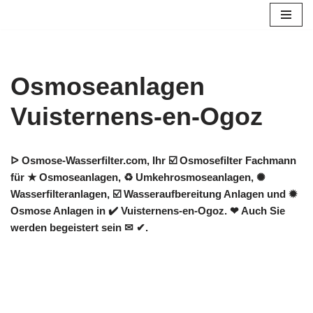
Zum
Inhalt
springen
Osmoseanlagen
Vuisternens-en-Ogoz
ᐅ Osmose-Wasserfilter.com, Ihr ☑️ Osmosefilter Fachmann
für ★ Osmoseanlagen, ♻ Umkehrosmoseanlagen, ✺
Wasserfilteranlagen, ☑️ Wasseraufbereitung Anlagen und ✹
Osmose Anlagen in ✔️ Vuisternens-en-Ogoz. ❤ Auch Sie
werden begeistert sein ✉ ✔.