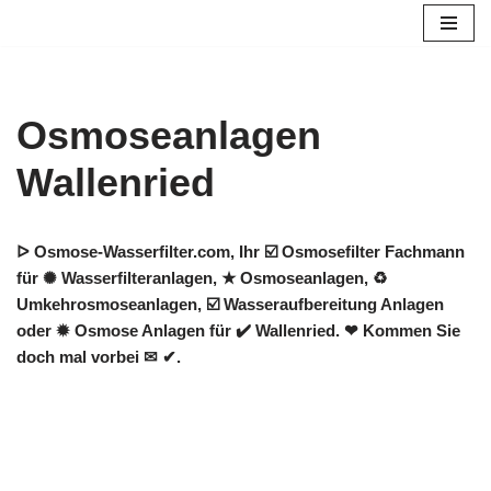
Zum
Inhalt
springen
Osmoseanlagen
Wallenried
ᐅ Osmose-Wasserfilter.com, Ihr ☑️ Osmosefilter Fachmann
für ✺ Wasserfilteranlagen, ★ Osmoseanlagen, ♻
Umkehrosmoseanlagen, ☑️ Wasseraufbereitung Anlagen
oder ✹ Osmose Anlagen für ✔️ Wallenried. ❤ Kommen Sie
doch mal vorbei ✉ ✔.