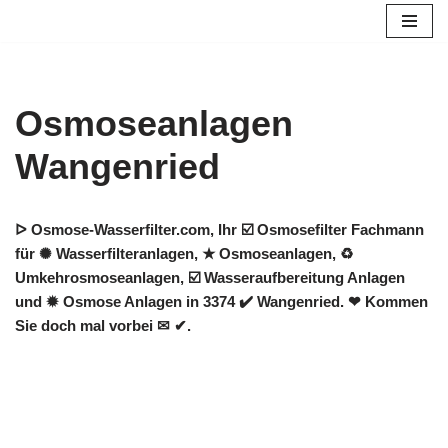
Zum
Inhalt
springen
Osmoseanlagen
Wangenried
ᐅ Osmose-Wasserfilter.com, Ihr ☑️ Osmosefilter Fachmann
für ✺ Wasserfilteranlagen, ★ Osmoseanlagen, ♻
Umkehrosmoseanlagen, ☑️ Wasseraufbereitung Anlagen
und ✹ Osmose Anlagen in 3374 ✔️ Wangenried. ❤ Kommen
Sie doch mal vorbei ✉ ✔.