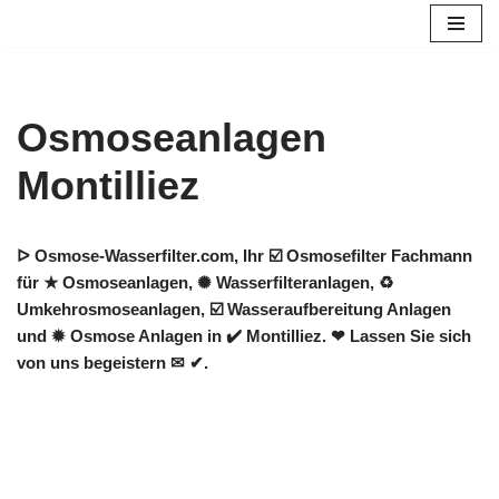
Zum
Inhalt
springen
Osmoseanlagen
Montilliez
ᐅ Osmose-Wasserfilter.com, Ihr ☑️ Osmosefilter Fachmann
für ★ Osmoseanlagen, ✺ Wasserfilteranlagen, ♻
Umkehrosmoseanlagen, ☑️ Wasseraufbereitung Anlagen
und ✹ Osmose Anlagen in ✔️ Montilliez. ❤ Lassen Sie sich
von uns begeistern ✉ ✔.